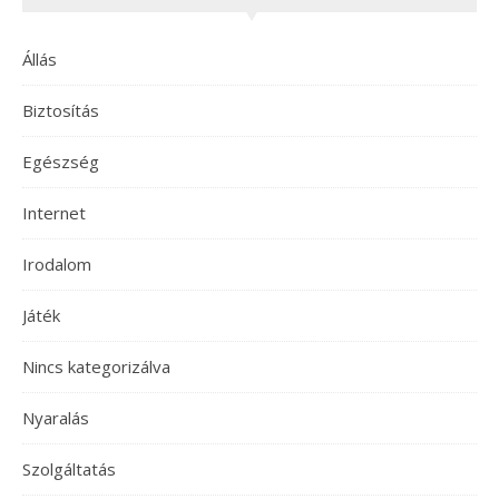
Állás
Biztosítás
Egészség
Internet
Irodalom
Játék
Nincs kategorizálva
Nyaralás
Szolgáltatás