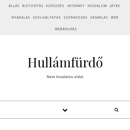
Skip to content
ÁLLÁS
BIZTOSÍTÁS
EGÉSZSÉG
INTERNET
IRODALOM
JÁTÉK
NYARALÁS
SZOLGÁLTATÁS
SZÓRAKOZÁS
VÁSÁRLÁS
WEB
WEBÁRUHÁZ
Hullámfürdő
Nem hivatalos oldal