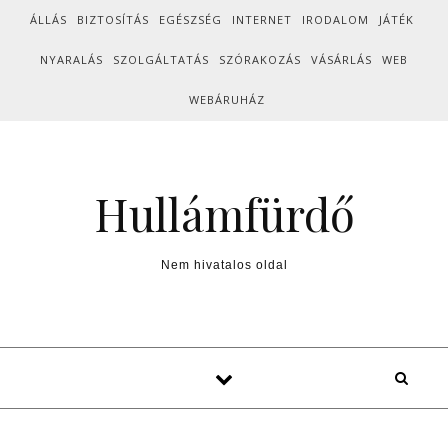
Skip to content
ÁLLÁS
BIZTOSÍTÁS
EGÉSZSÉG
INTERNET
IRODALOM
JÁTÉK
NYARALÁS
SZOLGÁLTATÁS
SZÓRAKOZÁS
VÁSÁRLÁS
WEB
WEBÁRUHÁZ
Hullámfürdő
Nem hivatalos oldal