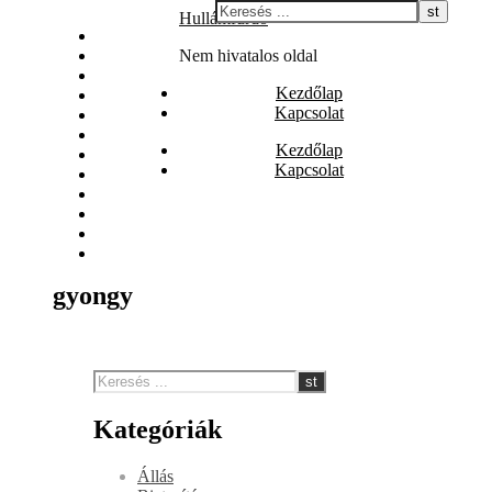
Skip
Hullámfürdő
Állás
to
Biztosítás
Nem hivatalos oldal
content
Egészség
Kezdőlap
Internet
Kapcsolat
Irodalom
Játék
Kezdőlap
Nyaralás
Kapcsolat
Szolgáltatás
Szórakozás
Vásárlás
Web
Webáruház
gyongy
Kategóriák
Állás