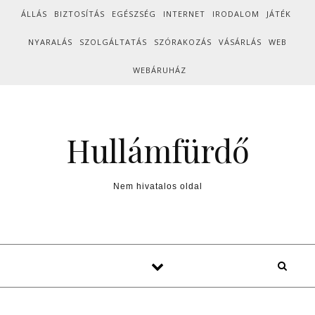
Skip to content
ÁLLÁS
BIZTOSÍTÁS
EGÉSZSÉG
INTERNET
IRODALOM
JÁTÉK
NYARALÁS
SZOLGÁLTATÁS
SZÓRAKOZÁS
VÁSÁRLÁS
WEB
WEBÁRUHÁZ
Hullámfürdő
Nem hivatalos oldal