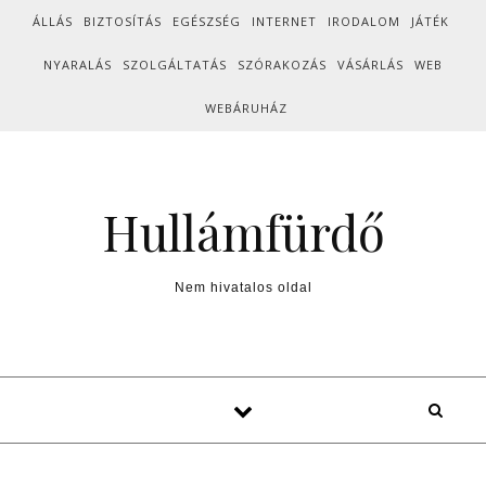
Skip to content
ÁLLÁS
BIZTOSÍTÁS
EGÉSZSÉG
INTERNET
IRODALOM
JÁTÉK
NYARALÁS
SZOLGÁLTATÁS
SZÓRAKOZÁS
VÁSÁRLÁS
WEB
WEBÁRUHÁZ
Hullámfürdő
Nem hivatalos oldal