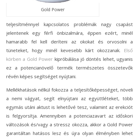
Gold Power
teljesítménnyel kapcsolatos problémák nagy csapást
jelentenek egy férfi önbizalmára, éppen ezért, minél
hamarabb fel kell deríteni az okokat és orvosolni a
tüneteket, hogy minél kevesebb kárt okozzanak.
Első
körben a Gold Power
kipróbálása jó döntés lehet, ugyanis
ez a potencianövelő termék természetes összetevők
révén képes segítséget nyújtani.
Mellékhatások nélkül fokozza a teljesítőképességet, növeli
a nemi vágyat, segít elnyújtani az együttléteket, több
egymás utáni aktust is lehetővé tesz, valamint az erekciót
is felgyorsítja. Amennyiben a potenciazavart az időskori
változások és/vagy a stressz okozza, akkor a Gold Power
garantáltan hatásos lesz és újra olyan élményben lehet