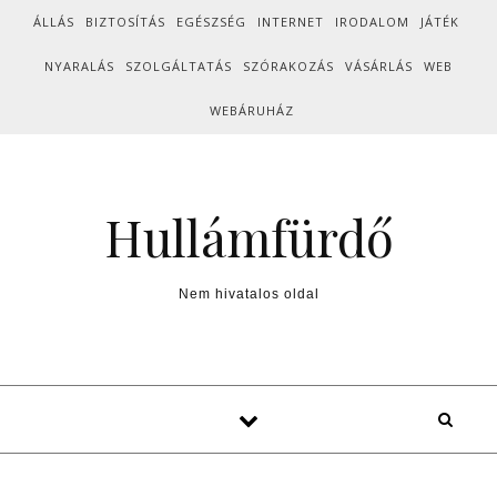
Skip to content
ÁLLÁS
BIZTOSÍTÁS
EGÉSZSÉG
INTERNET
IRODALOM
JÁTÉK
NYARALÁS
SZOLGÁLTATÁS
SZÓRAKOZÁS
VÁSÁRLÁS
WEB
WEBÁRUHÁZ
Hullámfürdő
Nem hivatalos oldal