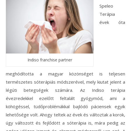
Speleo
Terápia
évek óta
Indiso franchise partner
meghódította a magyar közönséget is teljesen
természetes sóterápiás módszerével, mely kiutat jelent a
légúti betegségek számára. Az Indiso terápia
évezredekkel ezelőtt feltalált gyógymód, ami a
köhögéssel, tüdőproblémákkal bajlódó páciensek egyik
lehetősége volt. Ahogy teltek az évek és változtak a korok,
úgy változott és fejlődött a sóterápia is, mára pedig az
egész világon ismert és elismert módszerről van szó. A