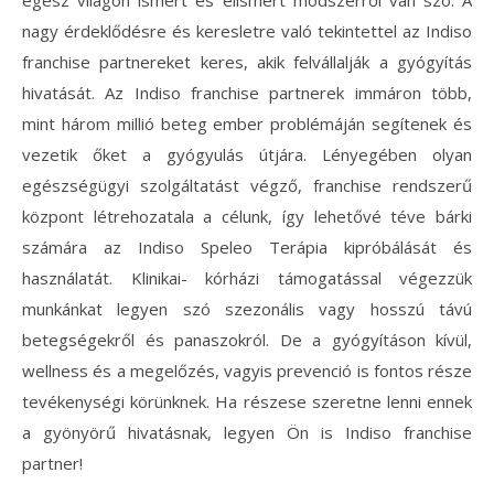
nagy érdeklődésre és keresletre való tekintettel az Indiso
franchise partnereket keres, akik felvállalják a gyógyítás
hivatását. Az Indiso franchise partnerek immáron több,
mint három millió beteg ember problémáján segítenek és
vezetik őket a gyógyulás útjára.
Lényegében olyan
egészségügyi szolgáltatást végző, franchise rendszerű
központ létrehozatala a célunk, így lehetővé téve bárki
számára az Indiso Speleo Terápia kipróbálását és
használatát. Klinikai- kórházi támogatással végezzük
munkánkat legyen szó szezonális vagy hosszú távú
betegségekről és panaszokról. De a gyógyításon kívül,
wellness és a megelőzés, vagyis prevenció is fontos része
tevékenységi körünknek. Ha részese szeretne lenni ennek
a gyönyörű hivatásnak, legyen Ön is Indiso franchise
partner!