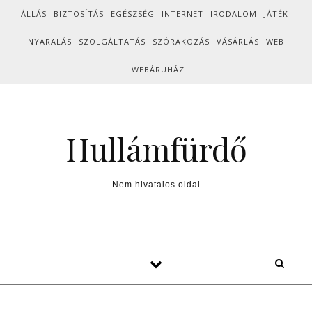
Skip to content
ÁLLÁS
BIZTOSÍTÁS
EGÉSZSÉG
INTERNET
IRODALOM
JÁTÉK
NYARALÁS
SZOLGÁLTATÁS
SZÓRAKOZÁS
VÁSÁRLÁS
WEB
WEBÁRUHÁZ
Hullámfürdő
Nem hivatalos oldal