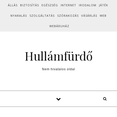
Skip to content
ÁLLÁS
BIZTOSÍTÁS
EGÉSZSÉG
INTERNET
IRODALOM
JÁTÉK
NYARALÁS
SZOLGÁLTATÁS
SZÓRAKOZÁS
VÁSÁRLÁS
WEB
WEBÁRUHÁZ
Hullámfürdő
Nem hivatalos oldal