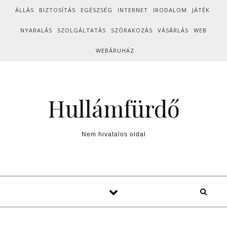
Skip to content
ÁLLÁS
BIZTOSÍTÁS
EGÉSZSÉG
INTERNET
IRODALOM
JÁTÉK
NYARALÁS
SZOLGÁLTATÁS
SZÓRAKOZÁS
VÁSÁRLÁS
WEB
WEBÁRUHÁZ
Hullámfürdő
Nem hivatalos oldal