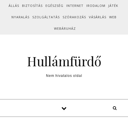
Skip to content
ÁLLÁS
BIZTOSÍTÁS
EGÉSZSÉG
INTERNET
IRODALOM
JÁTÉK
NYARALÁS
SZOLGÁLTATÁS
SZÓRAKOZÁS
VÁSÁRLÁS
WEB
WEBÁRUHÁZ
Hullámfürdő
Nem hivatalos oldal