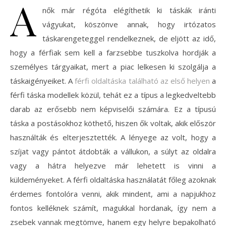
A
nők már régóta elégíthetik ki táskák iránti
vágyukat, köszönve annak, hogy irtózatos
táskarengeteggel rendelkeznek, de eljött az idő,
hogy a férfiak sem kell a farzsebbe tuszkolva hordják a
személyes tárgyaikat, mert a piac lelkesen ki szolgálja a
táskaigényeiket. A
férfi oldaltáska található az első helyen
a
férfi táska modellek közül, tehát ez a típus a legkedveltebb
darab az erősebb nem képviselői számára. Ez a típusú
táska a postásokhoz köthető, hiszen ők voltak, akik először
használták és elterjesztették. A lényege az volt, hogy a
szíjat vagy pántot átdobták a vállukon, a súlyt az oldalra
vagy a hátra helyezve már lehetett is vinni a
küldeményeket. A férfi oldaltáska használatát főleg azoknak
érdemes fontolóra venni, akik mindent, ami a napjukhoz
fontos kelléknek számít, magukkal hordanak, így nem a
zsebek vannak megtömve, hanem egy helyre bepakolható