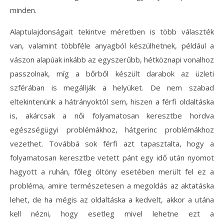
minden.
Alaptulajdonságait tekintve méretben is több választék
van, valamint többféle anyagból készülhetnek, például a
vászon alapúak inkább az egyszerűbb, hétköznapi vonalhoz
passzolnak, míg a bőrből készült darabok az üzleti
szférában is megállják a helyüket. De nem szabad
eltekintenünk a hátrányoktól sem, hiszen a férfi oldaltáska
is, akárcsak a női folyamatosan keresztbe hordva
egészségügyi problémákhoz, hátgerinc problémákhoz
vezethet. Továbbá sok férfi azt tapasztalta, hogy a
folyamatosan keresztbe vetett pánt egy idő után nyomot
hagyott a ruhán, főleg öltöny esetében merült fel ez a
probléma, amire természetesen a megoldás az aktatáska
lehet, de ha mégis az oldaltáska a kedvelt, akkor a utána
kell nézni, hogy esetleg mivel lehetne ezt a