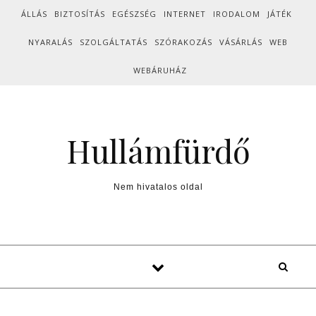
Skip to content
ÁLLÁS
BIZTOSÍTÁS
EGÉSZSÉG
INTERNET
IRODALOM
JÁTÉK
NYARALÁS
SZOLGÁLTATÁS
SZÓRAKOZÁS
VÁSÁRLÁS
WEB
WEBÁRUHÁZ
Hullámfürdő
Nem hivatalos oldal