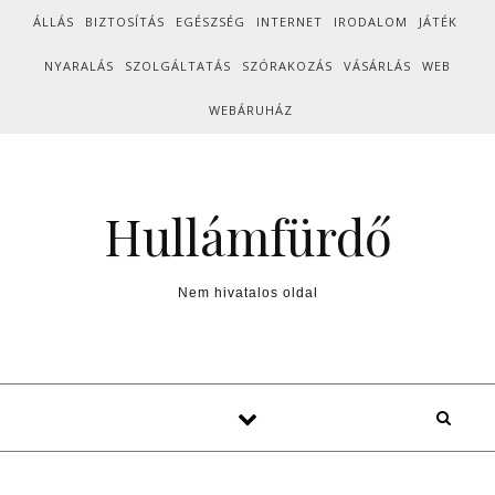
Skip to content
ÁLLÁS
BIZTOSÍTÁS
EGÉSZSÉG
INTERNET
IRODALOM
JÁTÉK
NYARALÁS
SZOLGÁLTATÁS
SZÓRAKOZÁS
VÁSÁRLÁS
WEB
WEBÁRUHÁZ
Hullámfürdő
Nem hivatalos oldal