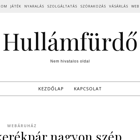
LOM
JÁTÉK
NYARALÁS
SZOLGÁLTATÁS
SZÓRAKOZÁS
VÁSÁRLÁS
WEB
Hullámfürdő
Nem hivatalos oldal
KEZDŐLAP
KAPCSOLAT
WEBÁRUHÁZ
 kerékpár nagyon szép