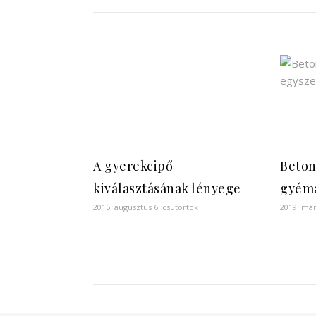
A gyerekcipő
Beton
kiválasztásának lényege
gyém
2015. augusztus 6. csütörtök
2019. már