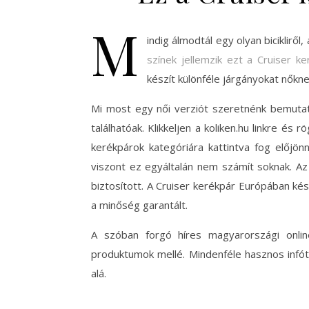
M
indig álmodtál egy olyan biciklirő
színek jellemzik ezt a Cruiser ke
készít különféle járgányokat nőkne
Mi most egy női verziót szeretnénk bemutat
találhatóak. Klikkeljen a koliken.hu linkre és 
kerékpárok kategóriára kattintva fog előjönn
viszont ez egyáltalán nem számít soknak. Az
biztosított. A Cruiser kerékpár Európában ké
a minőség garantált.
A szóban forgó híres magyarországi online 
produktumok mellé. Mindenféle hasznos infót
alá.