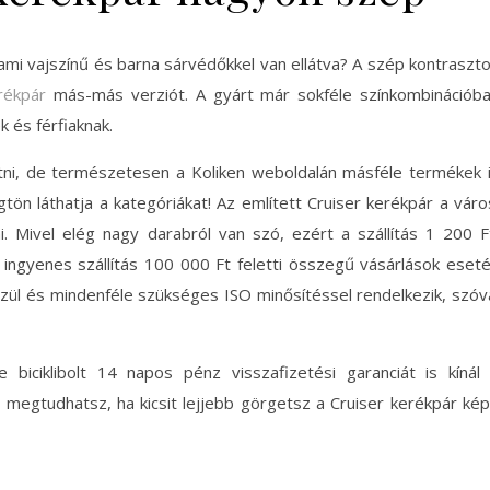
l, ami vajszínű és barna sárvédőkkel van ellátva? A szép kontraszt
rékpár
más-más verziót. A gyárt már sokféle színkombinációb
k és férfiaknak.
ni, de természetesen a Koliken weboldalán másféle termékek 
rögtön láthatja a kategóriákat! Az említett Cruiser kerékpár a váro
i.
Mivel elég nagy darabról van szó, ezért a szállítás 1 200 F
 ingyenes szállítás 100 000 Ft feletti összegű vásárlások eset
szül és mindenféle szükséges ISO minősítéssel rendelkezik, szóv
biciklibolt 14 napos pénz visszafizetési garanciát is kínál
 megtudhatsz, ha kicsit lejjebb görgetsz a Cruiser kerékpár ké