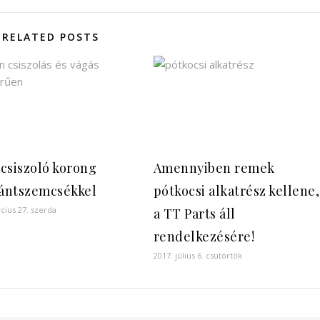
RELATED POSTS
csiszoló korong
Amennyiben remek
ántszemcsékkel
pótkocsi alkatrész kellene,
cius 27. szerda
a TT Parts áll
rendelkezésére!
2017. július 6. csütörtök