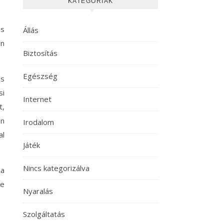
KATEGÓRIÁK
os
Állás
an
Biztosítás
Egészség
is
si
Internet
t,
én
Irodalom
al
Játék
Nincs kategorizálva
 a
pe
Nyaralás
Szolgáltatás