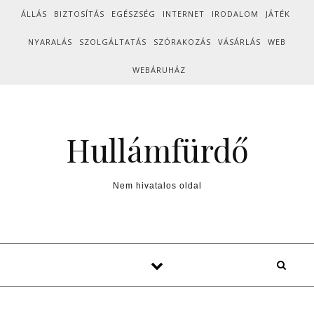
Skip to content
ÁLLÁS
BIZTOSÍTÁS
EGÉSZSÉG
INTERNET
IRODALOM
JÁTÉK
NYARALÁS
SZOLGÁLTATÁS
SZÓRAKOZÁS
VÁSÁRLÁS
WEB
WEBÁRUHÁZ
Hullámfürdő
Nem hivatalos oldal