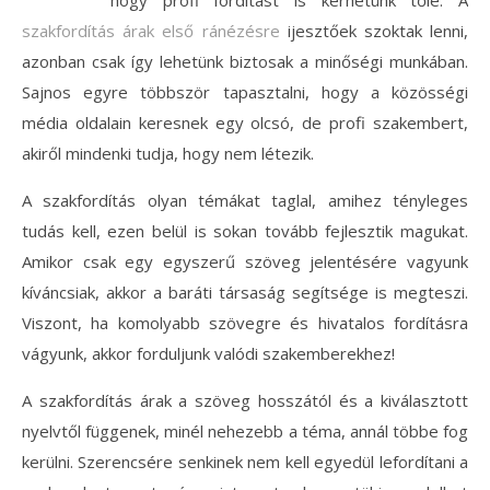
hogy profi fordítást is kérhetünk tőle. A
szakfordítás árak első ránézésre
ijesztőek szoktak lenni,
azonban csak így lehetünk biztosak a minőségi munkában.
Sajnos egyre többször tapasztalni, hogy a közösségi
média oldalain keresnek egy olcsó, de profi szakembert,
akiről mindenki tudja, hogy nem létezik.
A szakfordítás olyan témákat taglal, amihez tényleges
tudás kell, ezen belül is sokan tovább fejlesztik magukat.
Amikor csak egy egyszerű szöveg jelentésére vagyunk
kíváncsiak, akkor a baráti társaság segítsége is megteszi.
Viszont, ha komolyabb szövegre és hivatalos fordításra
vágyunk, akkor forduljunk valódi szakemberekhez!
A szakfordítás árak a szöveg hosszától és a kiválasztott
nyelvtől függenek, minél nehezebb a téma, annál többe fog
kerülni. Szerencsére senkinek nem kell egyedül lefordítani a