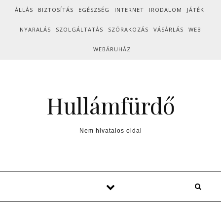
Skip to content
ÁLLÁS
BIZTOSÍTÁS
EGÉSZSÉG
INTERNET
IRODALOM
JÁTÉK
NYARALÁS
SZOLGÁLTATÁS
SZÓRAKOZÁS
VÁSÁRLÁS
WEB
WEBÁRUHÁZ
Hullámfürdő
Nem hivatalos oldal