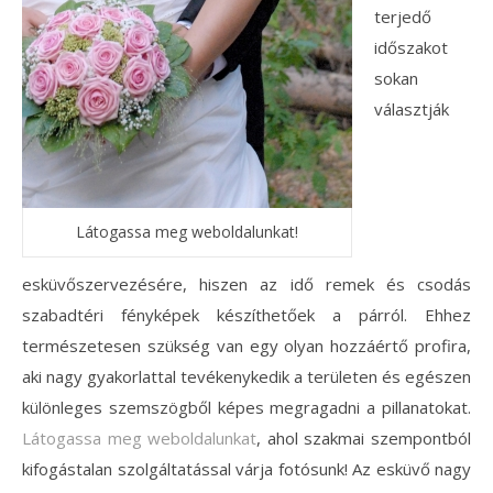
terjedő
időszakot
sokan
választják
Látogassa meg weboldalunkat!
esküvőszervezésére, hiszen az idő remek és csodás
szabadtéri fényképek készíthetőek a párról. Ehhez
természetesen szükség van egy olyan hozzáértő profira,
aki nagy gyakorlattal tevékenykedik a területen és egészen
különleges szemszögből képes megragadni a pillanatokat.
Látogassa meg weboldalunkat
, ahol szakmai szempontból
kifogástalan szolgáltatással várja fotósunk! Az esküvő nagy