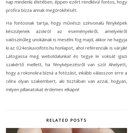
nap mindenki életében, éppen ezért rendkívül fontos, hogy
profira bízza annak megörökítését.
Ha fontosnak tartja, hogy művészi színvonalú fényképek
készüljenek azokról az eseményekről, amelyekről
valószínűleg unokáinak is mesélni fog majd, akkor ne hagyja
ki az 024eskuvoifoto.hu honlapot, ahol referenciák is várják!
Látogassa meg weboldalunkat és tegye le voksát igazi
szakértő mellett, ha fényképezésről van szó! Ahelyett,
hogy a rokonokra bízná a fotózást, inkább válasszon erre a
célra olyan szakembert, aki tisztában van azzal, hogyan,
milyen pillanatokat érdemes elkapni!
RELATED POSTS