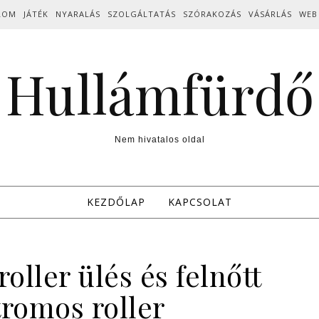
LOM
JÁTÉK
NYARALÁS
SZOLGÁLTATÁS
SZÓRAKOZÁS
VÁSÁRLÁS
WEB
Hullámfürdő
Nem hivatalos oldal
KEZDŐLAP
KAPCSOLAT
oller ülés és felnőtt
tromos roller