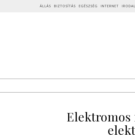
Skip to content
ÁLLÁS
BIZTOSÍTÁS
EGÉSZSÉG
INTERNET
IRODA
Elektromos r
elek