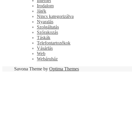
Internet
Irodalom
Játék
Nincs kategorizálva
Nyaralás
Szolgáltatás
Szórakozás
Táskák
Telefontartozékok
Vásárlás
Web
Webáruház
Savona Theme by
Optima Themes