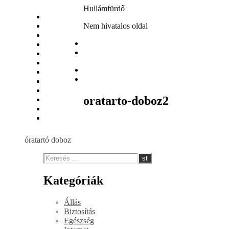
Skip
Hullámfürdő
Állás
to
Biztosítás
Nem hivatalos oldal
content
Egészség
Internet
Irodalom
Játék
Nyaralás
Szolgáltatás
Szórakozás
oratarto-doboz2
Vásárlás
Web
Webáruház
óratartó doboz
Kategóriák
Állás
Biztosítás
Egészség