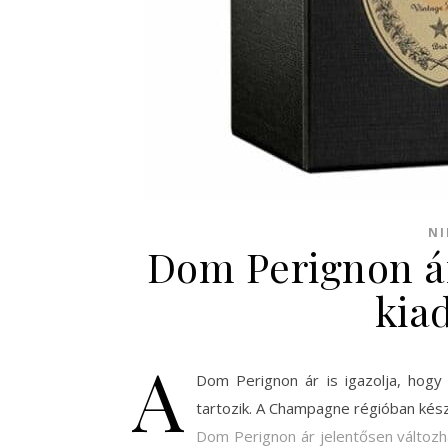
NI
Dom Perignon ár
kia
A
Dom Perignon ár is igazolja, hogy 
tartozik. A Champagne régióban kés
Dom Perignon ár jelentősen változh