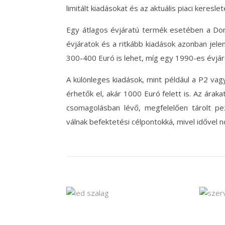
limitált kiadásokat és az aktuális piaci kereslet
Egy átlagos évjáratú termék esetében a Do
évjáratok és a ritkább kiadások azonban jele
300-400 Euró is lehet, míg egy 1990-es évjár
A különleges kiadások, mint például a P2 va
érhetők el, akár 1000 Euró felett is. Az áraka
csomagolásban lévő, megfelelően tárolt p
válnak befektetési célpontokká, mivel idővel n