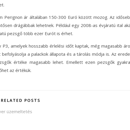
et.
m Perignon ár általában 150-300 Euró között mozog. Az időse
ntősen drágábbak lehetnek. Például egy 2008-as évjáratú ital ak
atú pezsgő több ezer Eurót is érhet.
gy P3, amelyek hosszabb érlelési időt kaptak, még magasabb ár
t befolyásolja a palackok állapota és a tárolás módja is. Az erede
ezsgők értéke magasabb lehet. Emellett ezen pezsgők gyakr
őhet az értékük.
RELATED POSTS