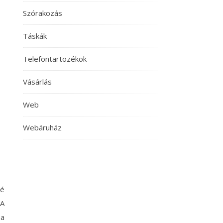
Szórakozás
Táskák
Telefontartozékok
Vásárlás
Web
Webáruház
zé
 A
 a