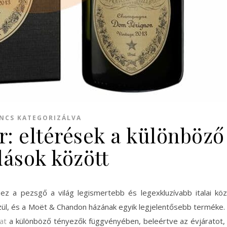
NCS KATEGORIZÁLVA
: eltérések a különböző
dások között
ez a pezsgő a világ legismertebb és legexkluzívabb italai kö
zül, és a Moët & Chandon házának egyik legjelentősebb terméke.
at
a különböző tényezők függvényében, beleértve az évjáratot,