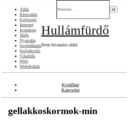
Skip
Állás
to
Biztosítás
content
Egészség
Internet
Hullámfürdő
Irodalom
Játék
Nyaralás
Nem hivatalos oldal
Szolgáltatás
Szórakozás
Vásárlás
Web
Webáruház
Kezdőlap
Kapcsolat
gellakkoskormok-min