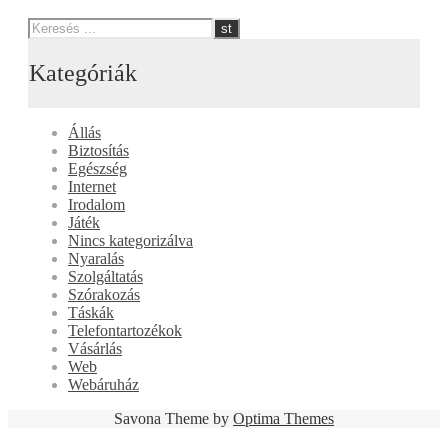
Kategóriák
Állás
Biztosítás
Egészség
Internet
Irodalom
Játék
Nincs kategorizálva
Nyaralás
Szolgáltatás
Szórakozás
Táskák
Telefontartozékok
Vásárlás
Web
Webáruház
Savona Theme by
Optima Themes