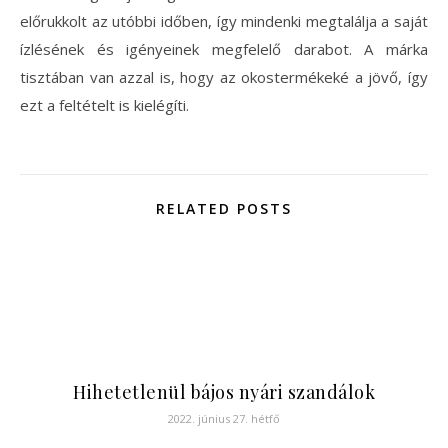
előrukkolt az utóbbi időben, így mindenki megtalálja a saját
ízlésének és igényeinek megfelelő darabot. A márka
tisztában van azzal is, hogy az okostermékeké a jövő, így
ezt a feltételt is kielégíti.
RELATED POSTS
Hihetetlenül bájos nyári szandálok
2022. június 27. hétfő