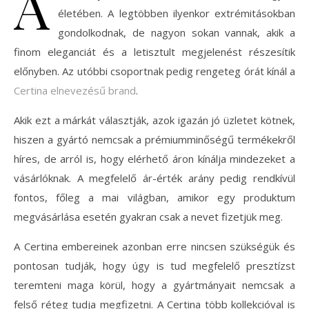
A
életében. A legtöbben ilyenkor extrémitásokban
gondolkodnak, de nagyon sokan vannak, akik a
finom eleganciát és a letisztult megjelenést részesítik
előnyben. Az utóbbi csoportnak pedig rengeteg órát kínál a
Certina elnevezésű brand
.
Akik ezt a márkát választják, azok igazán jó üzletet kötnek,
hiszen a gyártó nemcsak a prémiumminőségű termékekről
híres, de arról is, hogy elérhető áron kínálja mindezeket a
vásárlóknak. A megfelelő ár-érték arány pedig rendkívül
fontos, főleg a mai világban, amikor egy produktum
megvásárlása esetén gyakran csak a nevet fizetjük meg.
A Certina embereinek azonban erre nincsen szükségük és
pontosan tudják, hogy úgy is tud megfelelő presztízst
teremteni maga körül, hogy a gyártmányait nemcsak a
felső réteg tudja megfizetni. A Certina több kollekcióval is