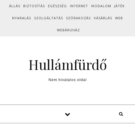
Skip to content
ÁLLÁS
BIZTOSÍTÁS
EGÉSZSÉG
INTERNET
IRODALOM
JÁTÉK
NYARALÁS
SZOLGÁLTATÁS
SZÓRAKOZÁS
VÁSÁRLÁS
WEB
WEBÁRUHÁZ
Hullámfürdő
Nem hivatalos oldal