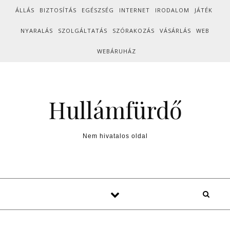
Skip to content
ÁLLÁS
BIZTOSÍTÁS
EGÉSZSÉG
INTERNET
IRODALOM
JÁTÉK
NYARALÁS
SZOLGÁLTATÁS
SZÓRAKOZÁS
VÁSÁRLÁS
WEB
WEBÁRUHÁZ
Hullámfürdő
Nem hivatalos oldal