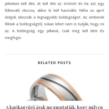
jelenben kell élni, át kell élni az örömöt és ha azt egy
fülbevaló okozza, akkor ki kell használni. Néha az apró
dolgok okozzák a legnagyobb boldogságot. Az emberek
félnek a boldogságtól, sokan lehet nem is tudják, hogy mi
az. A boldogság egy pillanat, csak meg kell látni és
megfogni.
RELATED POSTS
A karikagyűrű árak megmutatják, hogy milyen