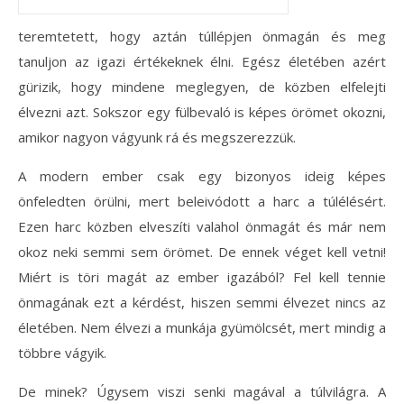
teremtetett, hogy aztán túllépjen önmagán és meg
tanuljon az igazi értékeknek élni. Egész életében azért
gürizik, hogy mindene meglegyen, de közben elfelejti
élvezni azt. Sokszor egy fülbevaló is képes örömet okozni,
amikor nagyon vágyunk rá és megszerezzük.
A modern ember csak egy bizonyos ideig képes
önfeledten örülni, mert beleivódott a harc a túlélésért.
Ezen harc közben elveszíti valahol önmagát és már nem
okoz neki semmi sem örömet. De ennek véget kell vetni!
Miért is töri magát az ember igazából? Fel kell tennie
önmagának ezt a kérdést, hiszen semmi élvezet nincs az
életében. Nem élvezi a munkája gyümölcsét, mert mindig a
többre vágyik.
De minek? Úgysem viszi senki magával a túlvilágra. A