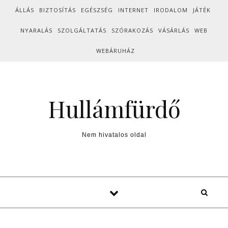
Skip to content
ÁLLÁS
BIZTOSÍTÁS
EGÉSZSÉG
INTERNET
IRODALOM
JÁTÉK
NYARALÁS
SZOLGÁLTATÁS
SZÓRAKOZÁS
VÁSÁRLÁS
WEB
WEBÁRUHÁZ
Hullámfürdő
Nem hivatalos oldal