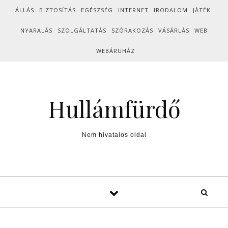
Skip to content
ÁLLÁS
BIZTOSÍTÁS
EGÉSZSÉG
INTERNET
IRODALOM
JÁTÉK
NYARALÁS
SZOLGÁLTATÁS
SZÓRAKOZÁS
VÁSÁRLÁS
WEB
WEBÁRUHÁZ
Hullámfürdő
Nem hivatalos oldal