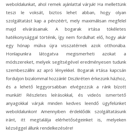
weboldalunkat, ahol remek ajánlattal várjuk! Ha mellettünk
teszi le voksát, biztos lehet abban, hogy olyan
szolgáltatást kap a pénzéért, mely maximálisan megfelel
majd elvárásainak. A bogarak irtása tökéletes
hatékonysággal történik, így nem fordulhat elő, hogy akár
egy hónap múlva újra visszatérnek azok otthonába.
Honlapunkra látogatva megismerheti azokat a
módszereket, melyek segítségével eredményesen tudunk
szembeszállni az apró lényekkel. Bogarak irtása kapcsán
forduljon bizalommal hozzánk! Diszkréten érkezünk házhoz,
és a lehető leggyorsabban elvégezzük a ránk bízott
munkát! Részletes leírásokkal, és videós ismertető
anyagokkal várjuk minden kedves leendő ügyfelünket
weboldalunkon! Amennyiben érdeklődik szolgáltatásunk
iránt, itt megtalálja elérhetőségeinket is, melyeken
kézséggel állunk rendelkezésére!