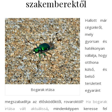
szakemberektől
Hallott már
cégünkről,
mely
gyorsan és
hatékonyan
vállalja, hogy
otthona
külső, és
belső
területeit
Bogarak irtása
egyaránt
megszabadítja az élősködőktől, rovaroktól?
Ha bogarak
irtása vált aktuálissá
, mindenképpen keresse fel