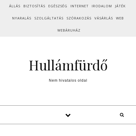
Skip to content
ÁLLÁS
BIZTOSÍTÁS
EGÉSZSÉG
INTERNET
IRODALOM
JÁTÉK
NYARALÁS
SZOLGÁLTATÁS
SZÓRAKOZÁS
VÁSÁRLÁS
WEB
WEBÁRUHÁZ
Hullámfürdő
Nem hivatalos oldal