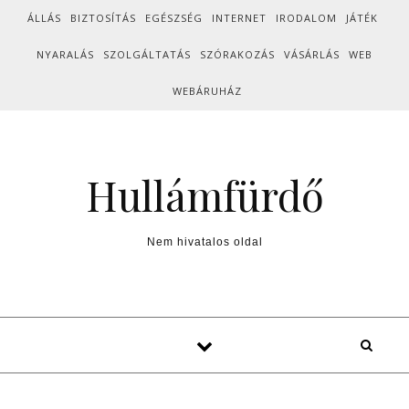
Skip to content
ÁLLÁS
BIZTOSÍTÁS
EGÉSZSÉG
INTERNET
IRODALOM
JÁTÉK
NYARALÁS
SZOLGÁLTATÁS
SZÓRAKOZÁS
VÁSÁRLÁS
WEB
WEBÁRUHÁZ
Hullámfürdő
Nem hivatalos oldal