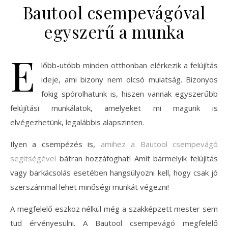
Bautool csempevágóval
egyszerű a munka
E
lőbb-utóbb minden otthonban elérkezik a felújítás
ideje, ami bizony nem olcsó mulatság. Bizonyos
fokig spórolhatunk is, hiszen vannak egyszerűbb
felújítási munkálatok, amelyeket mi magunk is
elvégezhetünk, legalábbis alapszinten.
Ilyen a csempézés is,
amihez a Bautool csempevágó
segítségével
bátran hozzáfoghat! Amit bármelyik felújítás
vagy barkácsolás esetében hangsúlyozni kell, hogy csak jó
szerszámmal lehet minőségi munkát végezni!
A megfelelő eszköz nélkül még a szakképzett mester sem
tud érvényesülni. A Bautool csempevágó megfelelő