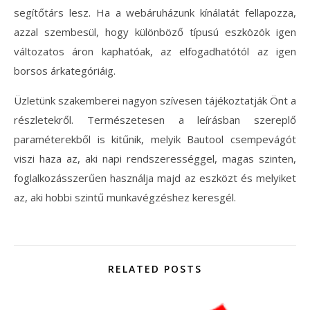
segítőtárs lesz. Ha a webáruházunk kínálatát fellapozza,
azzal szembesül, hogy különböző típusú eszközök igen
változatos áron kaphatóak, az elfogadhatótól az igen
borsos árkategóriáig.
Üzletünk szakemberei nagyon szívesen tájékoztatják Önt a
részletekről. Természetesen a leírásban szereplő
paraméterekből is kitűnik, melyik Bautool csempevágót
viszi haza az, aki napi rendszerességgel, magas szinten,
foglalkozásszerűen használja majd az eszközt és melyiket
az, aki hobbi szintű munkavégzéshez keresgél.
RELATED POSTS