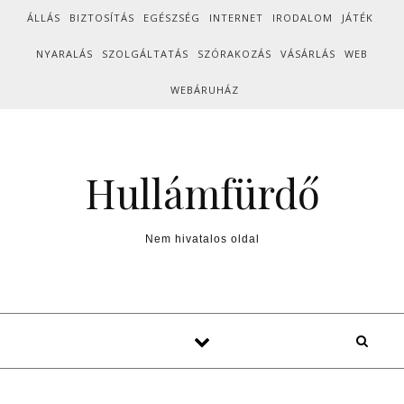
Skip to content
ÁLLÁS
BIZTOSÍTÁS
EGÉSZSÉG
INTERNET
IRODALOM
JÁTÉK
NYARALÁS
SZOLGÁLTATÁS
SZÓRAKOZÁS
VÁSÁRLÁS
WEB
WEBÁRUHÁZ
Hullámfürdő
Nem hivatalos oldal