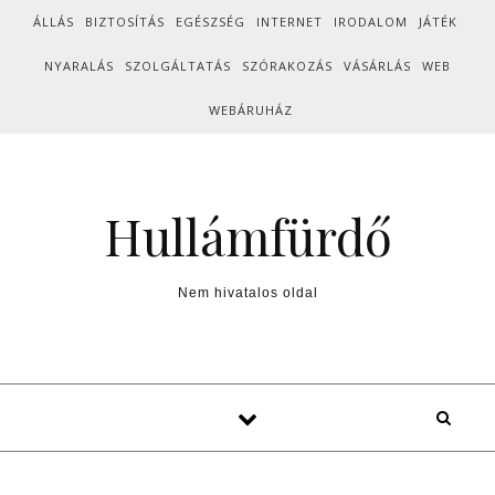
Skip to content
ÁLLÁS
BIZTOSÍTÁS
EGÉSZSÉG
INTERNET
IRODALOM
JÁTÉK
NYARALÁS
SZOLGÁLTATÁS
SZÓRAKOZÁS
VÁSÁRLÁS
WEB
WEBÁRUHÁZ
Hullámfürdő
Nem hivatalos oldal