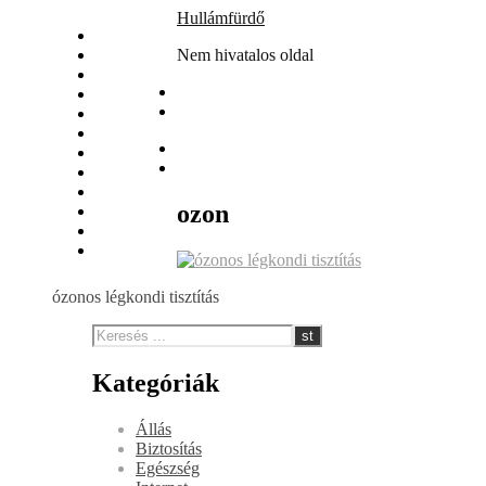
Skip
Hullámfürdő
Állás
to
Biztosítás
Nem hivatalos oldal
content
Egészség
Internet
Irodalom
Játék
Nyaralás
Szolgáltatás
Szórakozás
ozon
Vásárlás
Web
Webáruház
ózonos légkondi tisztítás
Kategóriák
Állás
Biztosítás
Egészség