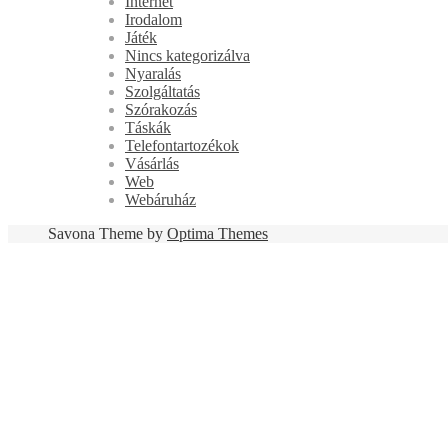
Internet
Irodalom
Játék
Nincs kategorizálva
Nyaralás
Szolgáltatás
Szórakozás
Táskák
Telefontartozékok
Vásárlás
Web
Webáruház
Savona Theme by
Optima Themes