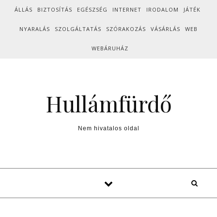
Skip to content
ÁLLÁS
BIZTOSÍTÁS
EGÉSZSÉG
INTERNET
IRODALOM
JÁTÉK
NYARALÁS
SZOLGÁLTATÁS
SZÓRAKOZÁS
VÁSÁRLÁS
WEB
WEBÁRUHÁZ
Hullámfürdő
Nem hivatalos oldal