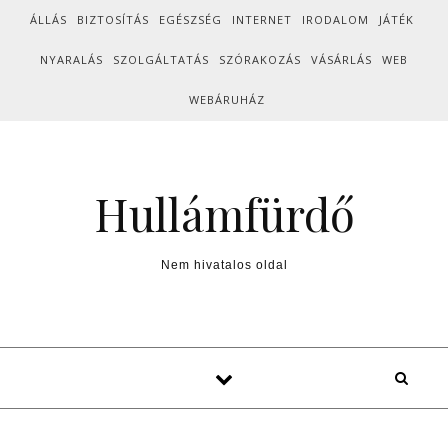
Skip to content
ÁLLÁS
BIZTOSÍTÁS
EGÉSZSÉG
INTERNET
IRODALOM
JÁTÉK
NYARALÁS
SZOLGÁLTATÁS
SZÓRAKOZÁS
VÁSÁRLÁS
WEB
WEBÁRUHÁZ
Hullámfürdő
Nem hivatalos oldal