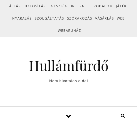
Skip to content
ÁLLÁS
BIZTOSÍTÁS
EGÉSZSÉG
INTERNET
IRODALOM
JÁTÉK
NYARALÁS
SZOLGÁLTATÁS
SZÓRAKOZÁS
VÁSÁRLÁS
WEB
WEBÁRUHÁZ
Hullámfürdő
Nem hivatalos oldal