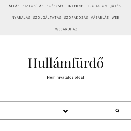
Skip to content
ÁLLÁS
BIZTOSÍTÁS
EGÉSZSÉG
INTERNET
IRODALOM
JÁTÉK
NYARALÁS
SZOLGÁLTATÁS
SZÓRAKOZÁS
VÁSÁRLÁS
WEB
WEBÁRUHÁZ
Hullámfürdő
Nem hivatalos oldal