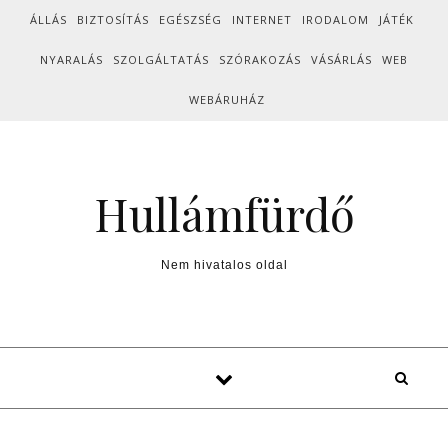
Skip to content
ÁLLÁS
BIZTOSÍTÁS
EGÉSZSÉG
INTERNET
IRODALOM
JÁTÉK
NYARALÁS
SZOLGÁLTATÁS
SZÓRAKOZÁS
VÁSÁRLÁS
WEB
WEBÁRUHÁZ
Hullámfürdő
Nem hivatalos oldal