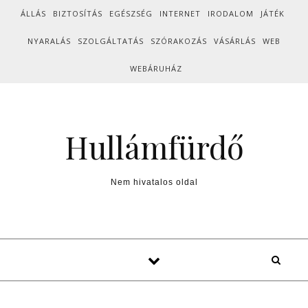
Skip to content
ÁLLÁS
BIZTOSÍTÁS
EGÉSZSÉG
INTERNET
IRODALOM
JÁTÉK
NYARALÁS
SZOLGÁLTATÁS
SZÓRAKOZÁS
VÁSÁRLÁS
WEB
WEBÁRUHÁZ
Hullámfürdő
Nem hivatalos oldal