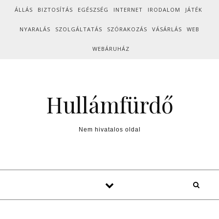
Skip to content
ÁLLÁS
BIZTOSÍTÁS
EGÉSZSÉG
INTERNET
IRODALOM
JÁTÉK
NYARALÁS
SZOLGÁLTATÁS
SZÓRAKOZÁS
VÁSÁRLÁS
WEB
WEBÁRUHÁZ
Hullámfürdő
Nem hivatalos oldal