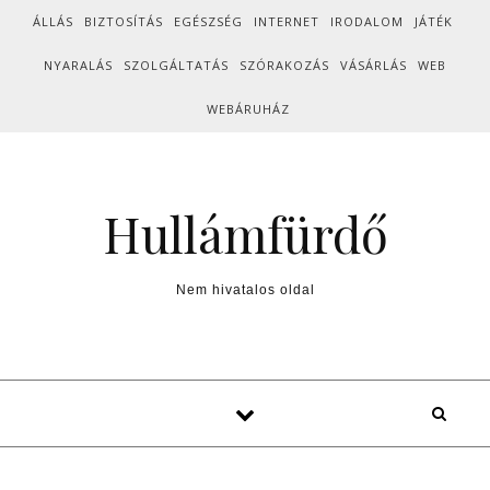
Skip to content
ÁLLÁS
BIZTOSÍTÁS
EGÉSZSÉG
INTERNET
IRODALOM
JÁTÉK
NYARALÁS
SZOLGÁLTATÁS
SZÓRAKOZÁS
VÁSÁRLÁS
WEB
WEBÁRUHÁZ
Hullámfürdő
Nem hivatalos oldal