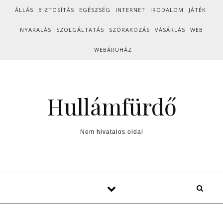
Skip to content
ÁLLÁS
BIZTOSÍTÁS
EGÉSZSÉG
INTERNET
IRODALOM
JÁTÉK
NYARALÁS
SZOLGÁLTATÁS
SZÓRAKOZÁS
VÁSÁRLÁS
WEB
WEBÁRUHÁZ
Hullámfürdő
Nem hivatalos oldal