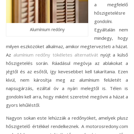
a megfelelő
hőszigetelésre
gondolni.
Alumínium redőny
Egyáltalán nem
mindegy, hogy
milyen eszközöket alkalmaz, amikor megtervezteti a házat.
Az
alumínium redőny tökéletes alternatívát
nyújt a külső
hőszigetelés során. Ráadásul megóvja az ablakokat a
jégtől és az esőtől, így kevesebbet kell takarítania. Ezen
kívül, nem károsítja meg az alumínium felületét a
napsugárzás, ezáltal óv a nyári melegtől is. Télen is
gondolni kell arra, hogy miként szeretné megóvni a házat a
gyors lehűléstől.
Nagyon sokan este lehúzzák a redőnyöket, amelyek plusz
hőszigetelő értékkel rendelkeznek. A motorosredony.com