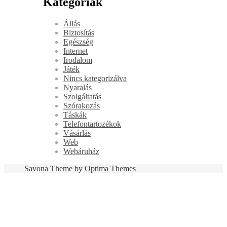
Kategóriák
Állás
Biztosítás
Egészség
Internet
Irodalom
Játék
Nincs kategorizálva
Nyaralás
Szolgáltatás
Szórakozás
Táskák
Telefontartozékok
Vásárlás
Web
Webáruház
Savona Theme by
Optima Themes