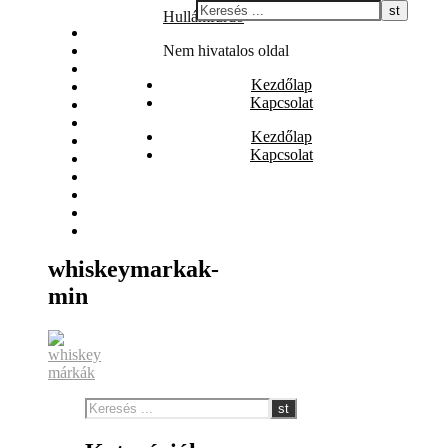
Skip
Hullámfürdő
Állás
to
Biztosítás
Nem hivatalos oldal
content
Egészség
Kezdőlap
Internet
Kapcsolat
Irodalom
Játék
Kezdőlap
Nyaralás
Kapcsolat
Szolgáltatás
Szórakozás
Vásárlás
Web
Webáruház
whiskeymarkak-
min