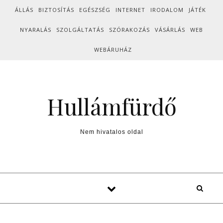
Skip to content
ÁLLÁS
BIZTOSÍTÁS
EGÉSZSÉG
INTERNET
IRODALOM
JÁTÉK
NYARALÁS
SZOLGÁLTATÁS
SZÓRAKOZÁS
VÁSÁRLÁS
WEB
WEBÁRUHÁZ
Hullámfürdő
Nem hivatalos oldal