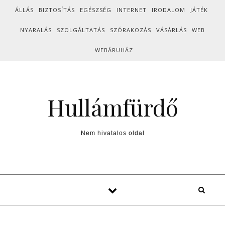
Skip to content
ÁLLÁS
BIZTOSÍTÁS
EGÉSZSÉG
INTERNET
IRODALOM
JÁTÉK
NYARALÁS
SZOLGÁLTATÁS
SZÓRAKOZÁS
VÁSÁRLÁS
WEB
WEBÁRUHÁZ
Hullámfürdő
Nem hivatalos oldal