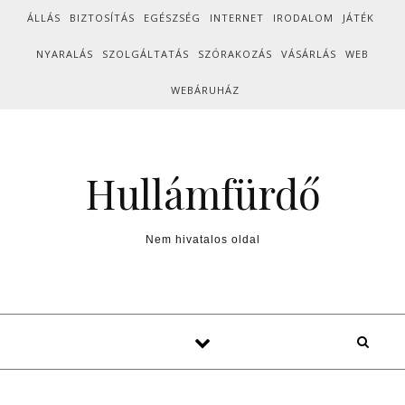
Skip to content
ÁLLÁS
BIZTOSÍTÁS
EGÉSZSÉG
INTERNET
IRODALOM
JÁTÉK
NYARALÁS
SZOLGÁLTATÁS
SZÓRAKOZÁS
VÁSÁRLÁS
WEB
WEBÁRUHÁZ
Hullámfürdő
Nem hivatalos oldal