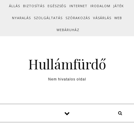
Skip to content
ÁLLÁS
BIZTOSÍTÁS
EGÉSZSÉG
INTERNET
IRODALOM
JÁTÉK
NYARALÁS
SZOLGÁLTATÁS
SZÓRAKOZÁS
VÁSÁRLÁS
WEB
WEBÁRUHÁZ
Hullámfürdő
Nem hivatalos oldal