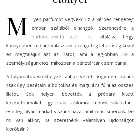
M
ilyen parfümöt vegyek? Ez a kérdés rengeteg
ember szájából elhangzik. Szerencsére a
parfüm minta azért lett
kitalálva, hogy
könnyebben tudjunk választani a rengeteg lehetőség közül
és megtaláljuk azt az illatot, ami a legjobban illik a
személyiségünkhöz, miközben a pénztárcánk sem bánja.
A folyamatos vírushelyzet ahhoz vezet, hogy nem tudunk
csak úgy besétálni a boltokba és magunkra fújni az összes
illatot. Sok helyen bevették a próbára kitett
kozmetikumokat, így csak találomra tudunk választani,
esetleg olyan márkát viszünk haza, amit már ismerünk. De
mi van akkor, ha szeretnénk valamilyen újdonságot
kipróbálni?