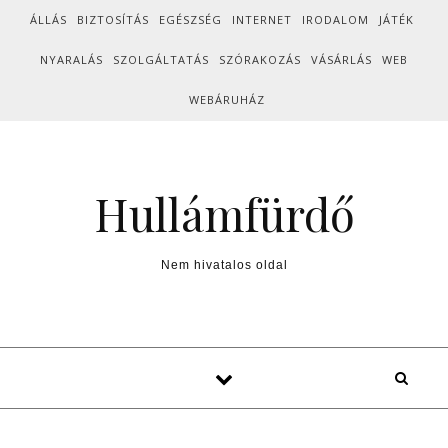
Skip to content
ÁLLÁS
BIZTOSÍTÁS
EGÉSZSÉG
INTERNET
IRODALOM
JÁTÉK
NYARALÁS
SZOLGÁLTATÁS
SZÓRAKOZÁS
VÁSÁRLÁS
WEB
WEBÁRUHÁZ
Hullámfürdő
Nem hivatalos oldal