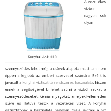
A vezetékes
vízben
nagyon sok
olyan
Konyhai víztisztító
szennyeződés lehet még a csövek állapota miatt, ami nem
éppen a legjobb az emberi szervezet számára. Ezért is
javasolt a
konyhai víztisztító rendszeres használata
, hiszen
ennek a segítségével ki lehet szűrni a vízből azokat a
szennyeződéseket, kémiai anyagokat, amelyek kellemetlen
ízűvé és illatúvá teszik a vezetékes vizet. A konyhai
víztisztítónak a használata nagyban fogja javítani a víz