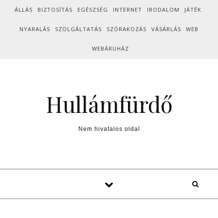
Skip to content
ÁLLÁS
BIZTOSÍTÁS
EGÉSZSÉG
INTERNET
IRODALOM
JÁTÉK
NYARALÁS
SZOLGÁLTATÁS
SZÓRAKOZÁS
VÁSÁRLÁS
WEB
WEBÁRUHÁZ
Hullámfürdő
Nem hivatalos oldal