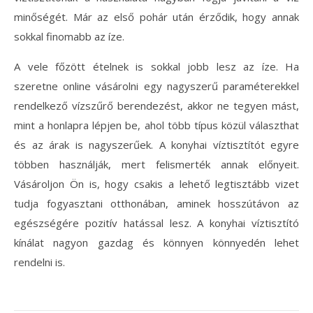
minőségét. Már az első pohár után érződik, hogy annak
sokkal finomabb az íze.
A vele főzött ételnek is sokkal jobb lesz az íze. Ha
szeretne online vásárolni egy nagyszerű paraméterekkel
rendelkező vízszűrő berendezést, akkor ne tegyen mást,
mint a honlapra lépjen be, ahol több típus közül választhat
és az árak is nagyszerűek. A konyhai víztisztítót egyre
többen használják, mert felismerték annak előnyeit.
Vásároljon Ön is, hogy csakis a lehető legtisztább vizet
tudja fogyasztani otthonában, aminek hosszútávon az
egészségére pozitív hatással lesz. A konyhai víztisztító
kínálat nagyon gazdag és könnyen könnyedén lehet
rendelni is.