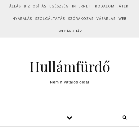
Skip to content
ÁLLÁS
BIZTOSÍTÁS
EGÉSZSÉG
INTERNET
IRODALOM
JÁTÉK
NYARALÁS
SZOLGÁLTATÁS
SZÓRAKOZÁS
VÁSÁRLÁS
WEB
WEBÁRUHÁZ
Hullámfürdő
Nem hivatalos oldal