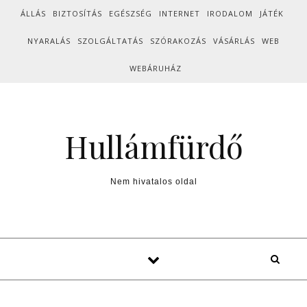
Skip to content
ÁLLÁS
BIZTOSÍTÁS
EGÉSZSÉG
INTERNET
IRODALOM
JÁTÉK
NYARALÁS
SZOLGÁLTATÁS
SZÓRAKOZÁS
VÁSÁRLÁS
WEB
WEBÁRUHÁZ
Hullámfürdő
Nem hivatalos oldal