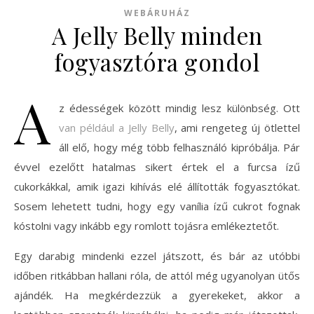
WEBÁRUHÁZ
A Jelly Belly minden
fogyasztóra gondol
A
z édességek között mindig lesz különbség. Ott
van például a Jelly Belly
, ami rengeteg új ötlettel
áll elő, hogy még több felhasználó kipróbálja. Pár
évvel ezelőtt hatalmas sikert értek el a furcsa ízű
cukorkákkal, amik igazi kihívás elé állították fogyasztókat.
Sosem lehetett tudni, hogy egy vanília ízű cukrot fognak
kóstolni vagy inkább egy romlott tojásra emlékeztetőt.
Egy darabig mindenki ezzel játszott, és bár az utóbbi
időben ritkábban hallani róla, de attól még ugyanolyan ütős
ajándék. Ha megkérdezzük a gyerekeket, akkor a