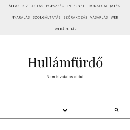
Skip to content
ÁLLÁS
BIZTOSÍTÁS
EGÉSZSÉG
INTERNET
IRODALOM
JÁTÉK
NYARALÁS
SZOLGÁLTATÁS
SZÓRAKOZÁS
VÁSÁRLÁS
WEB
WEBÁRUHÁZ
Hullámfürdő
Nem hivatalos oldal