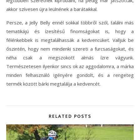
legtöbben szeretnék kipróbálni, ha pedig már játszottak,
akkor szívesen újra leülnének a barátaikkal.
Persze, a Jelly Belly ennél sokkal többről szól, találni más
tematikájú és ízesítésű finomságokat is, hogy a
félénkebbek is megtalálhassák a kedvencüket. Valljuk be
őszintén, hogy nem mindenki szereti a furcsaságokat, és
néha csak a megszokott almás ízre vágyunk.
Természetesen ilyenkor sincs ok az aggodalomra, a márka
minden felhasználó igényére gondolt, és a rengeteg
termék között bárki megtalálja a kedvencét.
RELATED POSTS