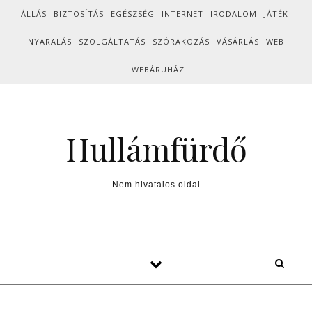
Skip to content
ÁLLÁS
BIZTOSÍTÁS
EGÉSZSÉG
INTERNET
IRODALOM
JÁTÉK
NYARALÁS
SZOLGÁLTATÁS
SZÓRAKOZÁS
VÁSÁRLÁS
WEB
WEBÁRUHÁZ
Hullámfürdő
Nem hivatalos oldal