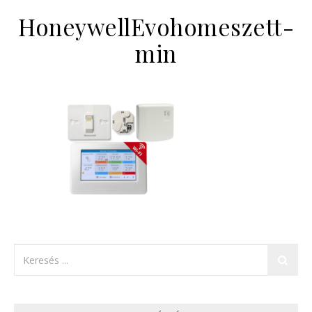
HoneywellEvohomeszett-
min