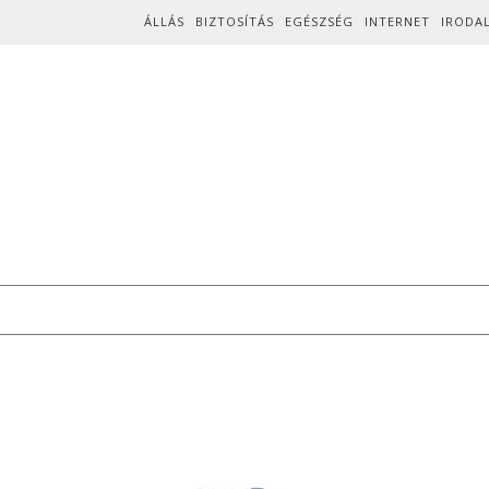
Skip to content
ÁLLÁS
BIZTOSÍTÁS
EGÉSZSÉG
INTERNET
IRODA